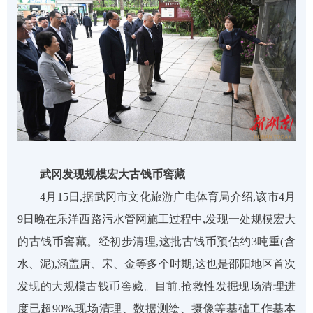
武冈发现规模宏大古钱币窖藏
4月15日,
据
武冈市文化旅游广电体育局
介绍
,该市
4月
9日晚在乐洋西路污水管网施工过程中,发现一处规模宏大
的古钱币窖藏。经初步清理,这批古钱币预估约3吨重(含
水、泥),涵盖唐、宋、金等多个时期,这也是邵阳地区首次
发现的大规模古钱币窖藏。目前,抢救性发掘现场清理进
度已超90%,现场清理、数据测绘、摄像等基础工作基本