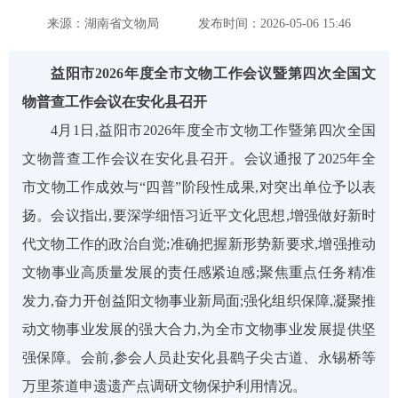
来源：湖南省文物局
发布时间：2026-05-06 15:46
益阳市
2026年度全市文物工作会议暨第四次全国文
物普查工作会议在安化县召开
4月1日
,
益阳市
2026年度全市文物工作暨第四次全国
文物普查工作会议在安化县召开。会议通报
了
2025年全
市文物工作成效与“四普”阶段性成果
,
对突出单位予以表
扬。会议指出
,
要深学细悟习近平文化思想
,
增强做好新时
代文物工作的政治自觉
;
准确把握新形势新要求
,
增强推动
文物事业高质量发展的责任感紧迫感
;
聚焦重点任务精准
发力
,
奋力开创益阳文物事业新局面
;
强化组织保障
,
凝聚推
动文物事业发展的强大合力
,
为全市文物事业发展提供坚
强保障。会前
,
参会人员赴安化县鹞子尖古道、永锡桥等
万里茶道申遗遗产点调研文物保护利用情况。