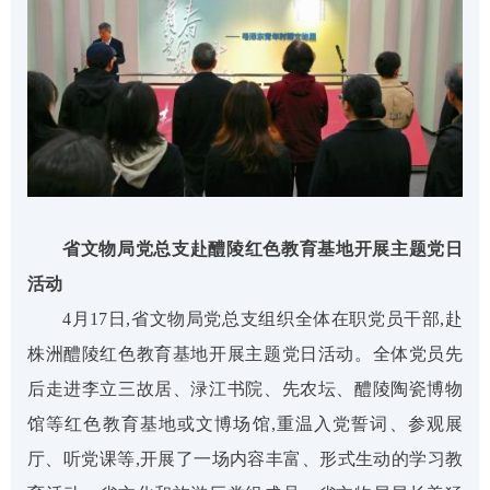
省文物局党总支赴醴陵红色教育基地开展主题党日
活动
4月17日
,
省文物局党总支组织全体在职党员干部
,赴
株洲醴陵红色教育基地开展主题党日活动。全体党员先
后走进李立三故居、渌江书院、先农坛、醴陵陶瓷博物
馆等红色教育基地或文博场馆
,
重温入党誓词
、
参观展
厅、听党课等
,
开展了一场内容丰富、形式生动的学习教