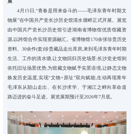
展
4月15日,“青春是用来奋斗的——毛泽东青年时期文
物展”在中国共产党长沙历史馆清水塘畔正式开展。展览
由中国共产党长沙历史馆引进湖南省博物馆优质馆藏资
源,以跨馆合作实现资源融汇。省博物馆170余张珍贵历史
资料、30余件(套)珍贵藏品走出库房,来到毛泽东青年时期
生活、工作的清水塘,让文物回归历史场景;长沙党史馆则
依托旧址场景优势,为馆藏文物赋予实景语境,让静态文物
焕发历史温度,实现“文物+原址”双向赋能,生动再现青年
毛泽东从韶山走出、在长沙求学、于湘江之畔向革命道
路迈进的奋斗足迹。展览展期预计至2026年7月底。