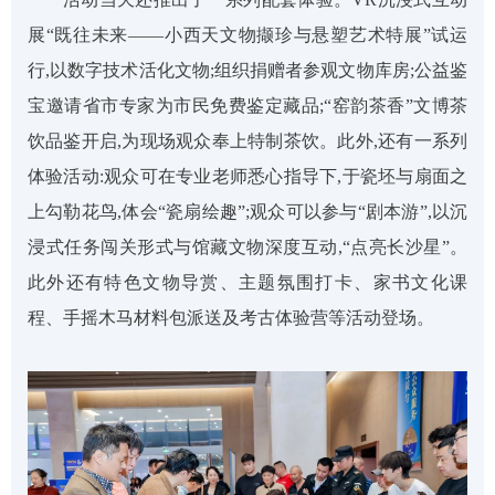
展“既往未来——小西天文物撷珍与悬塑艺术特展”试运
行,以数字技术活化文物;组织捐赠者参观文物库房;公益鉴
宝邀请省市专家为市民免费鉴定藏品;“窑韵茶香”文博茶
饮品鉴开启,为现场观众奉上特制茶饮。此外,还有一系列
体验活动:观众可在专业老师悉心指导下,于瓷坯与扇面之
上勾勒花鸟,体会“瓷扇绘趣”;观众可以参与“剧本游”,以沉
浸式任务闯关形式与馆藏文物深度互动,“点亮长沙星”。
此外还有特色文物导赏、主题氛围打卡、家书文化课
程、手摇木马材料包派送及考古体验营等活动登场。