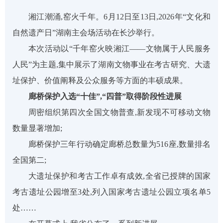
湘江潮涌
,窑火千年
。
6
月
12日至
1
3
日,
2026年“
文化和
自然遗产
日
”湖南主会场活动在
长沙
举行。
本次活动以
“
千年窑火映湘江
——文物属于人民
服务
人民
”为主题,集中展示了湖南文物事业在考古研究、大遗
址保护、价值阐释及公众服务等方面的丰硕成果。
廊桥保护入选
“十佳”,“四普”取得阶段性进展
周密组织第四次全国文物普查,新发现不可移动文物
数量
显著
增加;
廊桥保护三年行动
确定廊桥总数量为
516座,数量排名
全国第二;
大遗址保护和考古工作
卓有成效
,
全省已授牌的国家
考古遗址公园
增至
3处,列入国家考古遗址公园立项名单5
处……