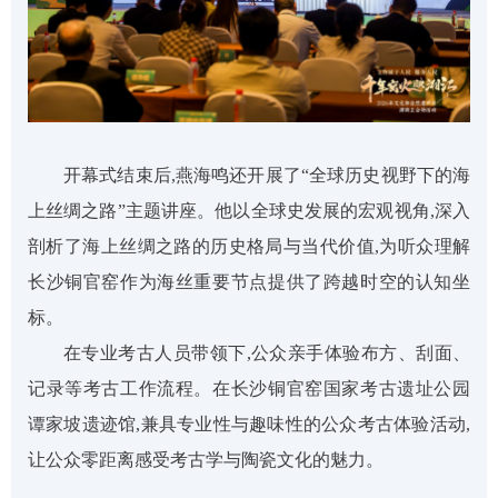
开幕式结束后,
燕海鸣
还开展了
“全球历史视野下的海
上丝绸之路”主题讲座
。他
以全球史
发展的宏观
视角,深入
剖析
了
海上丝绸之路的历史格局与当代价值,为听众理解
长沙铜官窑作为海丝重要节点提供了跨越时空的认知坐
标。
在专业考古人员带领下,公众亲
手
体验布方、刮面、
记录等考古工作流程
。在
长沙铜官窑国家考古遗址公园
谭家坡遗迹馆
,兼具专业性与趣味性的公
众考古体验活动
,
让公众
零距离感受
考古学与陶瓷文化的魅力。