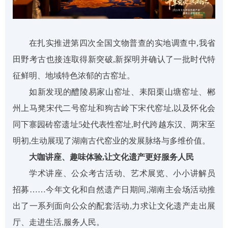
在扎实推进第四次全国文物普查的实地调查中,我省
田野考古
也
接连取得新突破,新探明并确认了一批时代特
征鲜明、地域特色浓郁的古窑址。
如新发现的醴陵易家山窑址、耒阳栗山塘窑址、郴
州上马凳宋代二号窑址和狗古岭下宋代窑址,以及怀化会
同下寨园砖窑遗址
5处代表性窑址,
时代跨越东汉、两宋至
明初,生动展现了湖南古代窑业的发展脉络与多维价值
。
大咖讲座、趣味体验,让文化遗产更好服务人民
学术讲座、公众考古活动、艺术展览、小小讲解员
招募
……今年
文化和自然遗产日
期间,
湖南主会场活动推
出了
一系列面向公众的配套活动,
力求
让文化遗产走出展
厅、走进生活,
服务人民
。