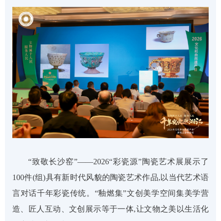
“致敬长沙窑”——2026“彩瓷源”陶瓷艺术展
展示了
100件(组)具有新时代风貌的陶瓷艺术作品,以当代艺术语
言对话千年彩瓷传统
。
“釉
燃
集
”文创美学空间集
美学营
造、
匠人互动、文创展示
等
于一体
,
让文物之美以生活化