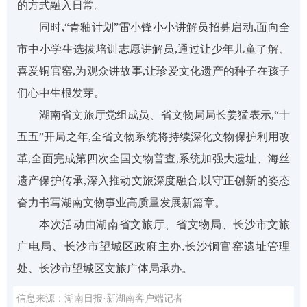
的方式融入日常
。
同时,
“青釉计划”雷小锋小小讲解员招募启动,面向全
市中小学生选拔培训志愿讲解员,
通过让少年儿童了解、
喜爱
铜官窑
,为观众讲
故事,
让珍爱
文化遗产的种子在
孩子
们
心中生根发芽。
湖南省文旅厅党组成员、省文物局局长姜猛
表示,
“十
五五”开局之年,全省文物系统将持续深化文物保护利用改
革,全面完成第四次全国文物普查,系统加强大遗址、海丝
遗产
保护传承,深入推动文旅深度融合,以守正创新的姿态
奋力书写湖南文物事业高质量发展新篇章。
本次活动由
湖南省文旅厅
、
省文物局
、
长沙市
文旅
广电局
、
长沙市望城区政府
主办,
长沙铜官窑遗址管理
处
、
长沙市望城区文旅广体局
承办。
信息来源：湖南日报·新湖南客户端记者