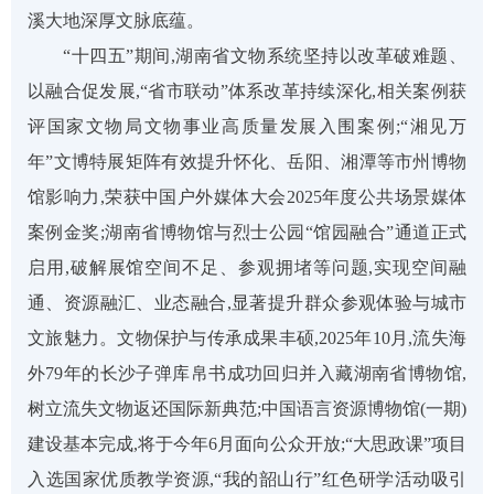
溪大地深厚文脉底蕴。
“十四五”期间,湖南省文物系统坚持以改革破难题、
以融合促发展,“省市联动”体系改革持续深化,相关案例获
评国家文物局文物事业高质量发展入围案例;“湘见万
年”文博特展矩阵有效提升怀化、岳阳、湘潭等市州博物
馆影响力,荣获中国户外媒体大会2025年度公共场景媒体
案例金奖;湖南省博物馆与烈士公园“馆园融合”通道正式
启用,破解展馆空间不足、参观拥堵等问题,实现空间融
通、资源融汇、业态融合,显著提升群众参观体验与城市
文旅魅力。文物保护与传承成果丰硕,2025年10月,流失海
外79年的长沙子弹库帛书成功回归并入藏湖南省博物馆,
树立流失文物返还国际新典范;中国语言资源博物馆(一期)
建设基本完成,将于今年6月面向公众开放;“大思政课”项目
入选国家优质教学资源,“我的韶山行”红色研学活动吸引